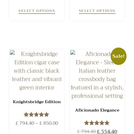
5.00
out of 5
SELECT OPTIONS
SELECT OPTIONS
Sale!
Knightsbridge Edition
Aficionado Elegance
£
794.40
Rated
–
£
850.00
5.00
£
794.40
Rated
£
554.40
out of 5