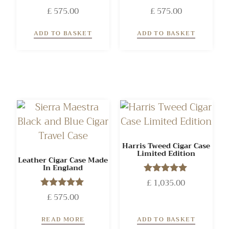
£
575.00
Rated
£
575.00
Rated
5.00
5.00
out of 5
out of 5
ADD TO BASKET
ADD TO BASKET
Harris Tweed Cigar Case
Limited Edition
Leather Cigar Case Made
In England
£
1,035.00
Rated
5.00
£
575.00
Rated
out of 5
5.00
out of 5
READ MORE
ADD TO BASKET