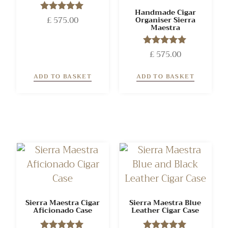
Handmade Cigar
£
575.00
Rated
Organiser Sierra
Maestra
5.00
out of 5
£
575.00
Rated
5.00
out of 5
ADD TO BASKET
ADD TO BASKET
Sierra Maestra Cigar
Sierra Maestra Blue
Aficionado Case
Leather Cigar Case