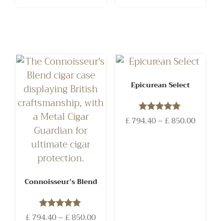
Epicurean Select
£
794.40
Rated
–
£
850.00
5.00
out of 5
Connoisseur’s Blend
£
794.40
Rated
–
£
850.00