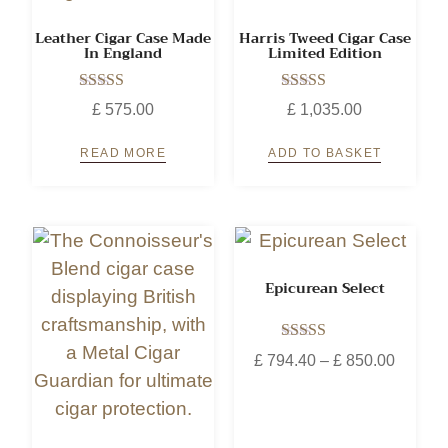
Leather Cigar Case Made
Harris Tweed Cigar Case
In England
Limited Edition
Rated
Rated
£
575.00
£
1,035.00
5.00
5.00
out of 5
out of 5
READ MORE
ADD TO BASKET
Epicurean Select
Rated
£
794.40
–
£
850.00
5.00
out of 5