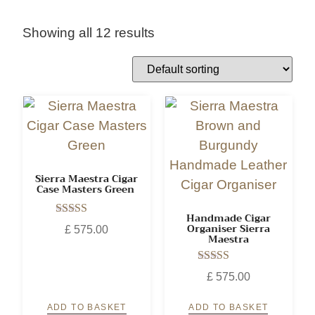
Showing all 12 results
Sierra Maestra Cigar
Case Masters Green
Handmade Cigar
Rated
Organiser Sierra
£
575.00
5.00
Maestra
out of 5
Rated
£
575.00
5.00
out of 5
ADD TO BASKET
ADD TO BASKET