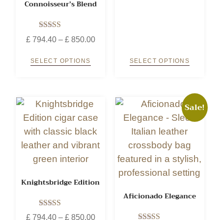
Connoisseur’s Blend
Rated
£
794.40
–
£
850.00
5.00
out of 5
SELECT OPTIONS
SELECT OPTIONS
Sale!
Knightsbridge Edition
Aficionado Elegance
Rated
£
794.40
–
£
850.00