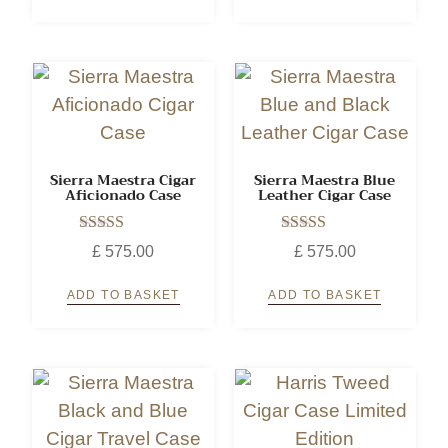
Sierra Maestra Cigar
Sierra Maestra Blue
Aficionado Case
Leather Cigar Case
Rated
Rated
£
575.00
£
575.00
5.00
5.00
out of 5
out of 5
ADD TO BASKET
ADD TO BASKET