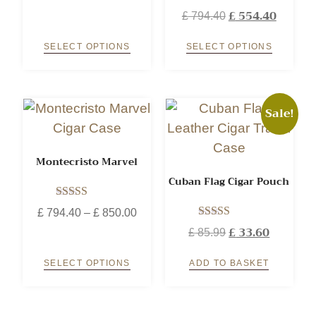
5.00
Rated
£
554.40
out of 5
£
794.40
5.00
out of 5
SELECT OPTIONS
SELECT OPTIONS
Sale!
Montecristo Marvel
Cuban Flag Cigar Pouch
Rated
£
794.40
–
£
850.00
5.00
Rated
£
33.60
out of 5
£
85.99
5.00
out of 5
SELECT OPTIONS
ADD TO BASKET