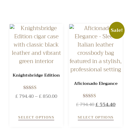
Sale!
Knightsbridge Edition
Aficionado Elegance
Rated
£
794.40
–
£
850.00
5.00
Rated
£
794.40
£
554.40
out of 5
5.00
out of 5
SELECT OPTIONS
SELECT OPTIONS