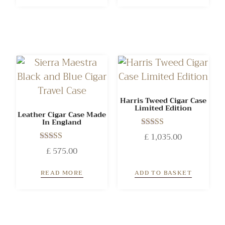
Harris Tweed Cigar Case
Limited Edition
Leather Cigar Case Made
In England
Rated
£
1,035.00
5.00
Rated
£
575.00
out of 5
5.00
out of 5
READ MORE
ADD TO BASKET