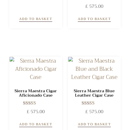
Rated
£
575.00
5.00
out of 5
ADD TO BASKET
ADD TO BASKET
Sierra Maestra Cigar
Sierra Maestra Blue
Aficionado Case
Leather Cigar Case
Rated
Rated
£
575.00
£
575.00
5.00
5.00
out of 5
out of 5
ADD TO BASKET
ADD TO BASKET