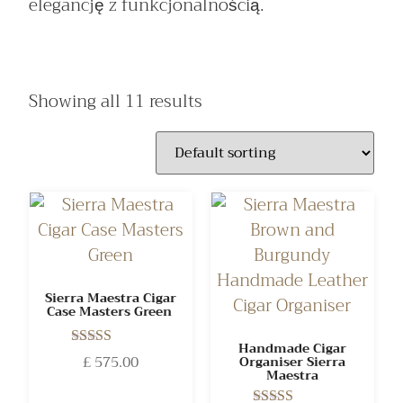
elegancję z funkcjonalnością.
Showing all 11 results
Sierra Maestra Cigar
Case Masters Green
Handmade Cigar
Rated
£
575.00
Organiser Sierra
5.00
Maestra
out of 5