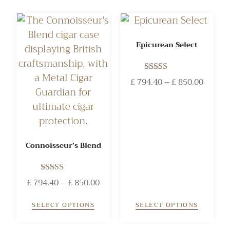
Epicurean Select
Rated
£
794.40
–
£
850.00
5.00
out of 5
Connoisseur’s Blend
Rated
£
794.40
–
£
850.00
5.00
out of 5
SELECT OPTIONS
SELECT OPTIONS