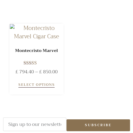
Montecristo Marvel
Rated
£
794.40
–
£
850.00
5.00
out of 5
SELECT OPTIONS
SUBSCRIBE